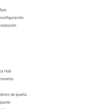
Ajax
 configuración
nstalación
ca Hub
vimiento
brico de puerta
ipante