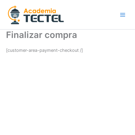
Ir
al
contenido
Finalizar compra
[customer-area-payment-checkout /]