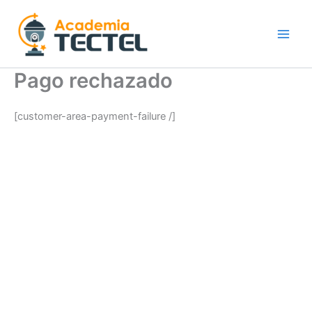
Ir
al
contenido
Pago rechazado
[customer-area-payment-failure /]