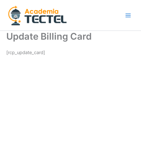
Ir
al
contenido
Update Billing Card
[rcp_update_card]