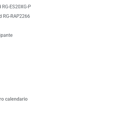
ud RG-ES20XG-P
ud RG-RAP2266
ipante
ro calendario